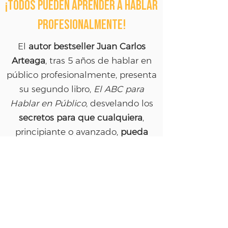
¡TODOS PUEDEN APRENDER A HABLAR
PROFESIONALMENTE!
El
autor bestseller Juan Carlos
Arteaga
, tras 5 años de hablar en
público profesionalmente, presenta
su segundo libro,
El ABC para
Hablar en Público
, desvelando los
secretos para que cualquiera
,
principiante o avanzado,
pueda
disertar con seguridad, fluidez y
profesionalismo ante cualquier
público
, ya sea una junta de trabajo,
el cierre de una trato, una cena
familiar o una audiencia de 3000
personas